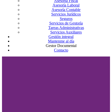
Asesoría Fiscal
Asesoría Laboral
Asesoría Contable
Servicios Jurídicos
Seguros
Servicios de Gestoría
Tareas Administrativas
Servicios Auxiliares
Gestión integral
Mantenme al día
Gestor Documental
Contacto