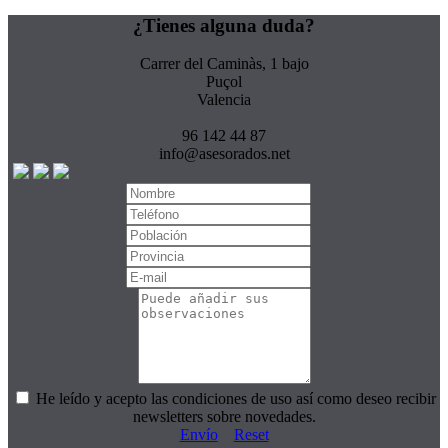
¿Tienes alguna duda?
Carrer del Caminàs, 1 bajo
Puçol
Valencia
96 142 44 87
info@asesorados.net
He leído y acepto las condiciones de uso así como deseo recibir
newsletters sobre novedades.
Envío
Reset